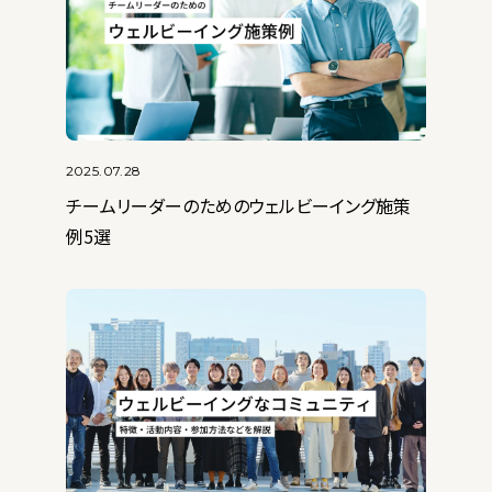
2025.07.28
2022.08.31
チームリーダーのためのウェルビーイング施策
採用サイトとは？目的とメリット/デメリット・運用
例5選
上の注意点まで解説
3