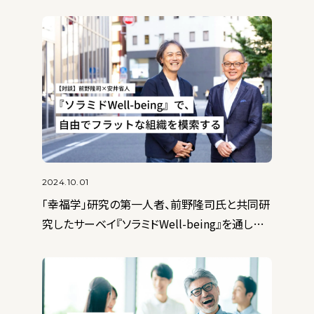
1
2024.10.01
2022.07.14
「幸福学」研究の第一人者、前野隆司氏と共同研
コーポレートサイトとホームページの違いは？
究したサーベイ『ソラミドWell-being』を通して、
Webサイトの種類を解説
次世代の自由でフラットな組織を模索する
2