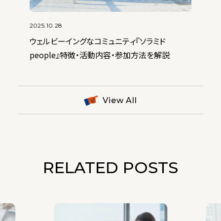
2025.10.28
2022.08.05
ウェルビーイングなコミュニティ『ソラミド
採用サイトの作り方【手順とコツを解説】費用・制
people』特徴・活動内容・参加方法を解説
作事例もあわせて紹介！
View All
RELATED POSTS