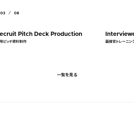
03
08
Interviewer Training
Recruite
面接官トレーニング
リクルータート
一覧を見る