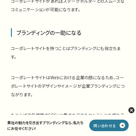
コーポレートサイトがあればステークホルダーとのスムーズな
コミュニケーションが可能になります。
ブランディングの一助になる
コーポレートサイトを持つことはブランディングにも役立ちま
す。
コーポレートサイトはWebにおける企業の顔になるため、コー
ポレートサイトのデザインやイメージが企業ブランディングにつ
ながります。
たとえば近年話題のSDGsに焦点を当てたコンテンツを盛り込
貴社の魅力を引き出す
ブランディングなら、
私たち
めば、「この企業はSDGsに力を入れている」というイメージ形
問い合わせる
にお任せください！
成が可能です。